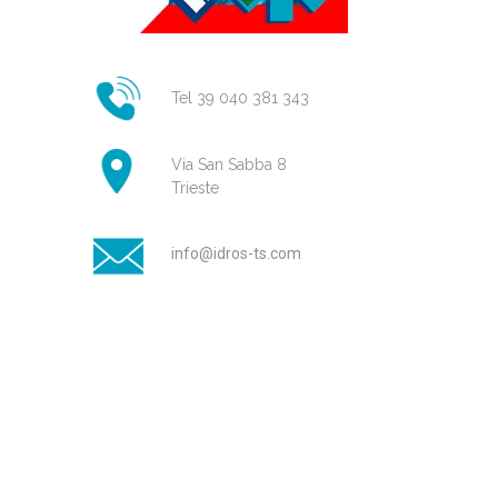
Tel 39 040 381 343
Via San Sabba 8
Trieste
info@idros-ts.com