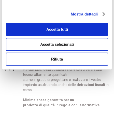
Sottoservizi stradali per acqua e gas in
Mostra dettagli
PEHD e acciaio
Acquedotti e gasdotti per grossi impianti o
semplicemente la linea interrata per alimentare la
Accetta tutti
vostra utenza, con tubazioni in polietilene ad alta
densità unite mediante termosaldatura o
elettrofusione. Il nostro personale è certificato anche
Accetta selezionati
per questi servizi.
Rifiuta
Consulenza e progettazione
Avvalendoci della collaborazione con diversi studi
tecnici altamente qualificati
siamo in grado di progettare e realizzare il vostro
impianto usufruendo anche delle
detrazioni fiscali
in
corso.
Minima spesa garantita per un
prodotto di qualità in regola con le normative